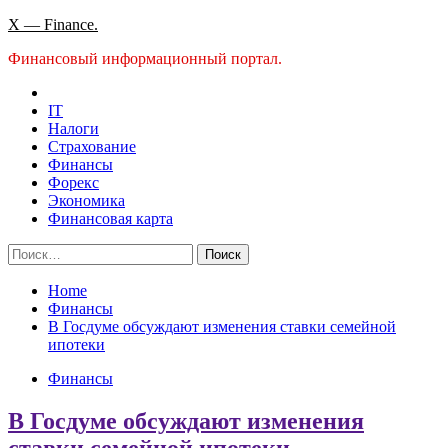
Skip
X — Finance.
to
Финансовый информационный портал.
content
IT
Налоги
Страхование
Финансы
Форекс
Экономика
Финансовая карта
Найти:
Home
Финансы
В Госдуме обсуждают изменения ставки семейной
ипотеки
Финансы
В Госдуме обсуждают изменения
ставки семейной ипотеки