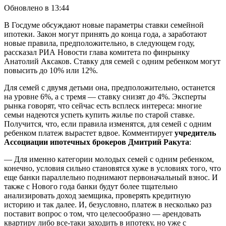
Обновлено в 13:44
В Госдуме обсуждают новые параметры ставки семейной
ипотеки. Закон могут принять до конца года, а заработают
новые правила, предположительно, в следующем году,
рассказал РИА Новости глава комитета по финрынку
Анатолий Аксаков. Ставку для семей с одним ребенком могут
повысить до 10% или 12%.
Для семей с двумя детьми она, предположительно, останется
на уровне 6%, а с тремя — ставку снизят до 4%. Эксперты
рынка говорят, что сейчас есть всплеск интереса: многие
семьи надеются успеть купить жилье по старой ставке.
Получится, что, если правила изменятся, для семей с одним
ребенком платеж вырастет вдвое. Комментирует
учредитель
Ассоциации ипотечных брокеров Дмитрий Ракута
:
— Для именно категории молодых семей с одним ребенком,
конечно, условия сильно становятся хуже в условиях того, что
еще банки параллельно поднимают первоначальный взнос. И
также с Нового года банки будут более тщательно
анализировать доход заемщика, проверять кредитную
историю и так далее. И, безусловно, платеж в несколько раз
поставит вопрос о том, что целесообразно — арендовать
квартиру либо все-таки заходить в ипотеку, но уже с