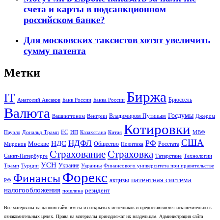
счета и карты в подсанкционном
российском банке?
Для московских таксистов хотят увеличить
сумму патента
Метки
Биржа
IT
Брюссель
Анатолий Аксаков
Банк России
Банка России
Валюта
Госдумы
Владимиром Путиным
Вашингтоном
Венгрии
Джером
Котировки
ЕС
Пауэлл
Дональд Трамп
ИП
Казахстана
Китая
МВФ
США
НДФЛ
НДС
РФ
Москве
Общество
Росстата
Миронов
Политика
Страхование
Страховка
Санкт-Петербурге
Татарстане
Технологии
УСН
Украине
Трамп
Турции
Украины
Финансового университета при правительстве
Форекс
Финансы
патентная система
акцизы
РФ
налогообложения
резидент
пошлина
Все материалы на данном сайте взяты из открытых источников и предоставляются исключительно в
ознакомительных целях. Права на материалы принадлежат их владельцам. Администрация сайта