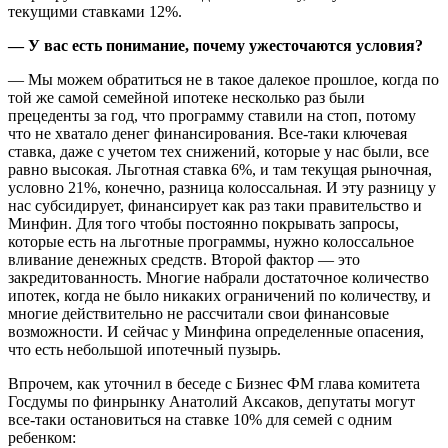
текущими ставками 12%.
— У вас есть понимание, почему ужесточаются условия?
— Мы можем обратиться не в такое далекое прошлое, когда по
той же самой семейной ипотеке несколько раз были
прецеденты за год, что программу ставили на стоп, потому
что не хватало денег финансирования. Все-таки ключевая
ставка, даже с учетом тех снижений, которые у нас были, все
равно высокая. Льготная ставка 6%, и там текущая рыночная,
условно 21%, конечно, разница колоссальная. И эту разницу у
нас субсидирует, финансирует как раз таки правительство и
Минфин. Для того чтобы постоянно покрывать запросы,
которые есть на льготные программы, нужно колоссальное
вливание денежных средств. Второй фактор — это
закредитованность. Многие набрали достаточное количество
ипотек, когда не было никаких ограничений по количеству, и
многие действительно не рассчитали свои финансовые
возможности. И сейчас у Минфина определенные опасения,
что есть небольшой ипотечный пузырь.
Впрочем, как уточнил в беседе с Бизнес ФМ глава комитета
Госдумы по финрынку Анатолий Аксаков, депутаты могут
все-таки остановиться на ставке 10% для семей с одним
ребенком: