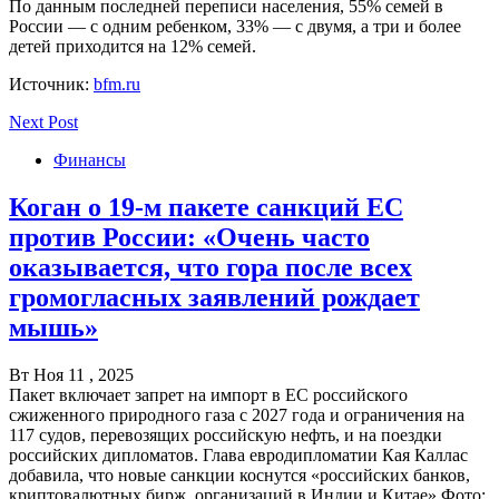
По данным последней переписи населения, 55% семей в
России — с одним ребенком, 33% — с двумя, а три и более
детей приходится на 12% семей.
Источник:
bfm.ru
Next Post
Финансы
Коган о 19-м пакете санкций ЕС
против России: «Очень часто
оказывается, что гора после всех
громогласных заявлений рождает
мышь»
Вт Ноя 11 , 2025
Пакет включает запрет на импорт в ЕС российского
сжиженного природного газа с 2027 года и ограничения на
117 судов, перевозящих российскую нефть, и на поездки
российских дипломатов. Глава евродипломатии Кая Каллас
добавила, что новые санкции коснутся «российских банков,
криптовалютных бирж, организаций в Индии и Китае» Фото: