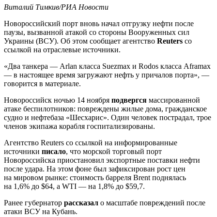
Виталий Тимкив/РИА Новости
Новороссийский порт вновь начал отгрузку нефти после
паузы, вызванной атакой со стороны Вооруженных сил
Украины (ВСУ). Об этом сообщает агентство
Reuters
со
ссылкой на отраслевые источники.
«Два танкера — Arlan класса Suezmax и Rodos класса Aframax
— в настоящее время загружают нефть у причалов порта», —
говорится в материале.
Новороссийск ночью 14 ноября
подвергся
массированной
атаке беспилотников: повреждены жилые дома, гражданское
судно и нефтебаза «Шесхарис». Один человек пострадал, трое
членов экипажа корабля госпитализированы.
Агентство Reuters со ссылкой на информированные
источники
писало
, что морской торговый порт
Новороссийска приостановил экспортные поставки нефти
после удара. На этом фоне был зафиксирован рост цен
на мировом рынке: стоимость барреля Brent поднялась
на 1,6% до $64, а WTI — на 1,8% до $59,7.
Ранее губернатор
рассказал
о масштабе повреждений после
атаки ВСУ на Кубань.