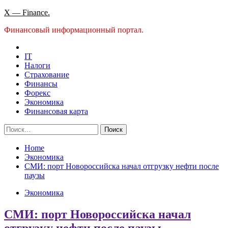
Skip
X — Finance.
to
Финансовый информационный портал.
content
IT
Налоги
Страхование
Финансы
Форекс
Экономика
Финансовая карта
Найти:
Home
Экономика
СМИ: порт Новороссийска начал отгрузку нефти после
паузы
Экономика
СМИ: порт Новороссийска начал
отгрузку нефти после паузы