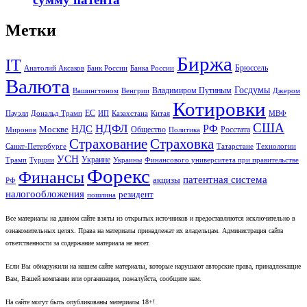
Метки
Биржа
IT
Брюссель
Анатолий Аксаков
Банк России
Банка России
Валюта
Госдумы
Владимиром Путиным
Вашингтоном
Венгрии
Джером
Котировки
ЕС
Пауэлл
Дональд Трамп
ИП
Казахстана
Китая
МВФ
США
НДФЛ
НДС
РФ
Москве
Общество
Росстата
Миронов
Политика
Страхование
Страховка
Санкт-Петербурге
Татарстане
Технологии
УСН
Украине
Трамп
Турции
Украины
Финансового университета при правительстве
Форекс
Финансы
патентная система
акцизы
РФ
налогообложения
резидент
пошлина
Все материалы на данном сайте взяты из открытых источников и предоставляются исключительно в
ознакомительных целях. Права на материалы принадлежат их владельцам. Администрация сайта
ответственности за содержание материала не несет.
Если Вы обнаружили на нашем сайте материалы, которые нарушают авторские права, принадлежащие
Вам, Вашей компании или организации, пожалуйста, сообщите нам.
На сайте могут быть опубликованы материалы 18+!