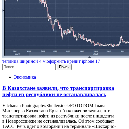
теплица шириной 4 м
;
оформить кредит iphone 17
Найти:
Экономика
В Казахстане заявили, что транспортировка
нефти из республики не останавливалась
Vitchanan Photography/Shutterstock/FOTODOM Глава
Минэнерго Казахстана Ерлан Аккенженов заявил, что
транспортировка нефти из республики после инцидента
в Новороссийске не останавливалась. Об этом сообщает
ТАСС. Речь идет о возгорании на терминале «Шесхарис»