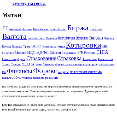
сумму патента
Метки
Биржа
IT
Брюссель
Анатолий Аксаков
Банк России
Банка России
Валюта
Госдумы
Владимиром Путиным
Вашингтоном
Венгрии
Джером
Котировки
ЕС
Пауэлл
Дональд Трамп
ИП
Казахстана
Китая
МВФ
США
НДФЛ
НДС
РФ
Москве
Общество
Росстата
Миронов
Политика
Страхование
Страховка
Санкт-Петербурге
Татарстане
Технологии
УСН
Украине
Трамп
Турции
Украины
Финансового университета при правительстве
Форекс
Финансы
патентная система
акцизы
РФ
налогообложения
резидент
пошлина
Все материалы на данном сайте взяты из открытых источников и предоставляются исключительно в
ознакомительных целях. Права на материалы принадлежат их владельцам. Администрация сайта
ответственности за содержание материала не несет.
Если Вы обнаружили на нашем сайте материалы, которые нарушают авторские права, принадлежащие
Вам, Вашей компании или организации, пожалуйста, сообщите нам.