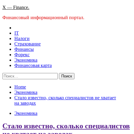
Skip
X — Finance.
to
Финансовый информационный портал.
content
IT
Налоги
Страхование
Финансы
Форекс
Экономика
Финансовая карта
Найти:
Home
Экономика
Стало известно, сколько специалистов не хватает
на заводах
Экономика
Стало известно, сколько специалистов
не хватает на заводах