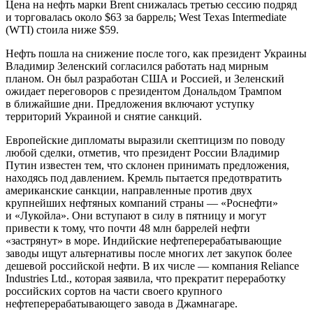
Цена на нефть марки Brent снижалась третью сессию подряд
и торговалась около $63 за баррель; West Texas Intermediate
(WTI) стоила ниже $59.
Нефть пошла на снижение после того, как президент Украины
Владимир Зеленский согласился работать над мирным
планом. Он был разработан США и Россией, и Зеленский
ожидает переговоров с президентом Дональдом Трампом
в ближайшие дни. Предложения включают уступку
территорий Украиной и снятие санкций.
Европейские дипломаты выразили скептицизм по поводу
любой сделки, отметив, что президент России Владимир
Путин известен тем, что склонен принимать предложения,
находясь под давлением. Кремль пытается предотвратить
американские санкции, направленные против двух
крупнейших нефтяных компаний страны — «Роснефти»
и «Лукойла». Они вступают в силу в пятницу и могут
привести к тому, что почти 48 млн баррелей нефти
«застрянут» в море. Индийские нефтеперерабатывающие
заводы ищут альтернативы после многих лет закупок более
дешевой российской нефти. В их числе — компания Reliance
Industries Ltd., которая заявила, что прекратит переработку
российских сортов на части своего крупного
нефтеперерабатывающего завода в Джамнагаре.