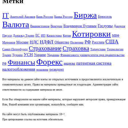
Метки
Биржа
IT
Брюссель
Анатолий Аксаков
Банк России
Банка России
Валюта
Госдумы
Владимиром Путиным
Вашингтоном
Венгрии
Джером
Котировки
ЕС
Пауэлл
Дональд Трамп
ИП
Казахстана
Китая
МВФ
США
НДФЛ
НДС
РФ
Москве
Общество
Росстата
Миронов
Политика
Страхование
Страховка
Санкт-Петербурге
Татарстане
Технологии
УСН
Украине
Трамп
Турции
Украины
Финансового университета при правительстве
Форекс
Финансы
патентная система
акцизы
РФ
налогообложения
резидент
пошлина
Все материалы на данном сайте взяты из открытых источников и предоставляются исключительно в
ознакомительных целях. Права на материалы принадлежат их владельцам. Администрация сайта
ответственности за содержание материала не несет.
Если Вы обнаружили на нашем сайте материалы, которые нарушают авторские права, принадлежащие
Вам, Вашей компании или организации, пожалуйста, сообщите нам.
На сайте могут быть опубликованы материалы 18+!
При цитировании ссылка на источник обязательна.