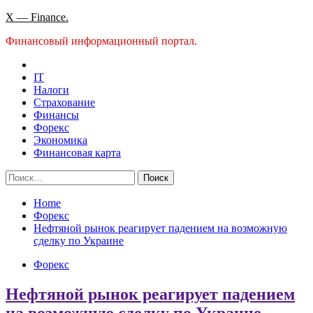
Skip
X — Finance.
to
Финансовый информационный портал.
content
IT
Налоги
Страхование
Финансы
Форекс
Экономика
Финансовая карта
Найти:
Home
Форекс
Нефтяной рынок реагирует падением на возможную
сделку по Украине
Форекс
Нефтяной рынок реагирует падением
на возможную сделку по Украине