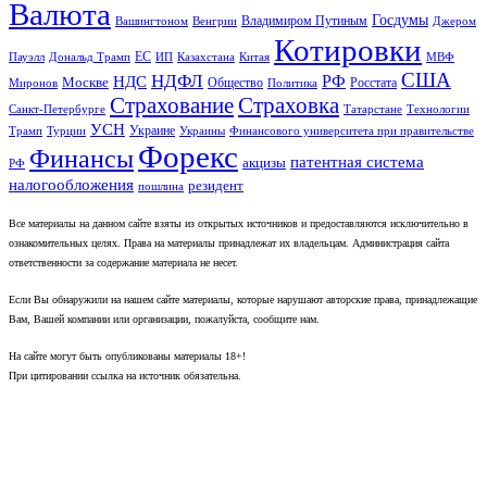
Валюта
Госдумы
Владимиром Путиным
Вашингтоном
Венгрии
Джером
Котировки
ЕС
Пауэлл
Дональд Трамп
ИП
Казахстана
Китая
МВФ
США
НДФЛ
НДС
РФ
Москве
Общество
Росстата
Миронов
Политика
Страхование
Страховка
Санкт-Петербурге
Татарстане
Технологии
УСН
Украине
Трамп
Турции
Украины
Финансового университета при правительстве
Форекс
Финансы
патентная система
акцизы
РФ
налогообложения
резидент
пошлина
Все материалы на данном сайте взяты из открытых источников и предоставляются исключительно в
ознакомительных целях. Права на материалы принадлежат их владельцам. Администрация сайта
ответственности за содержание материала не несет.
Если Вы обнаружили на нашем сайте материалы, которые нарушают авторские права, принадлежащие
Вам, Вашей компании или организации, пожалуйста, сообщите нам.
На сайте могут быть опубликованы материалы 18+!
При цитировании ссылка на источник обязательна.