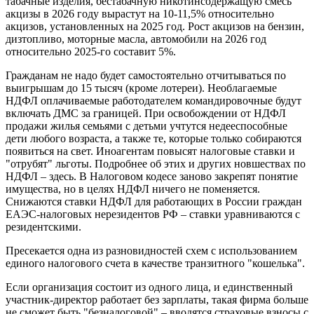
табачные изделия, бестабачную никотинсодержащую смесь
акцизы в 2026 году вырастут на 10-11,5% относительно
акцизов, установленных на 2025 год. Рост акцизов на бензин,
дизтопливо, моторные масла, автомобили на 2026 год
относительно 2025-го составит 5%.
Гражданам не надо будет самостоятельно отчитываться по
выигрышам до 15 тысяч (кроме лотереи). Необлагаемые
НДФЛ оплачиваемые работодателем командировочные будут
включать ДМС за границей. При освобождении от НДФЛ
продажи жилья семьями с детьми учтутся недееспособные
дети любого возраста, а также те, которые только собираются
появиться на свет. Иноагентам повысят налоговые ставки и
"отрубят" льготы. Подробнее об этих и других новшествах по
НДФЛ – здесь. В Налоговом кодесе заново закрепят понятие
имущества, но в целях НДФЛ ничего не поменяется.
Снижаются ставки НДФЛ для работающих в России граждан
ЕАЭС-налоговых нерезидентов РФ – ставки уравниваются с
резидентскими.
Пресекается одна из разновидностей схем с использованием
единого налогового счета в качестве транзитного "кошелька".
Если организация состоит из одного лица, и единственный
участник-директор работает без зарплаты, такая фирма больше
не сможет быть "безналоговой" – вводятся страховые взносы с