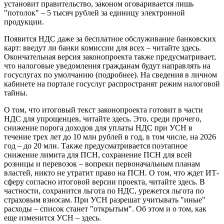
установит правительство, законом оговаривается лишь
"потолок" – 5 тысяч рублей за единицу электронной
продукции.
Появится НДС даже за бесплатное обслуживание банковских
карт: введут ли банки комиссии для всех – читайте здесь.
Окончательная версия законопроекта также предусматривает,
что налоговые уведомления гражданам будут направлять на
госуслугах по умолчанию (подробнее). На сведения в личном
кабинете на портале госуслуг распространят режим налоговой
тайны.
О том, что итоговый текст законопроекта готовит в части
НДС для упрощенцев, читайте здесь. Это, среди прочего,
снижение порога доходов для уплаты НДС при УСН в
течение трех лет до 10 млн рублей в год, в том числе, на 2026
год – до 20 млн. Также предусматривается поэтапное
снижение лимита для ПСН, сохранение ПСН для всей
розницы и перевозок – вопреки первоначальным планам
властей, никто не утратит право на ПСН. О том, что ждет ИТ-
сферу согласно итоговой версии проекта, читайте здесь. В
частности, сохранится льгота по НДС, урежется льгота по
страховым взносам. При УСН разрешат учитывать "иные"
расходы – список станет "открытым". Об этом и о том, как
еще изменится УСН – здесь.