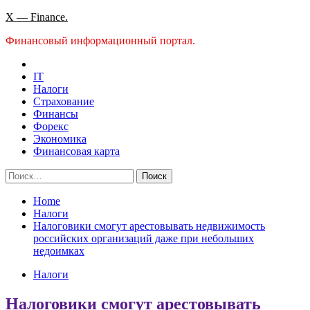
Skip
X — Finance.
to
Финансовый информационный портал.
content
IT
Налоги
Страхование
Финансы
Форекс
Экономика
Финансовая карта
Найти:
Home
Налоги
Налоговики смогут арестовывать недвижимость
российских организаций даже при небольших
недоимках
Налоги
Налоговики смогут арестовывать