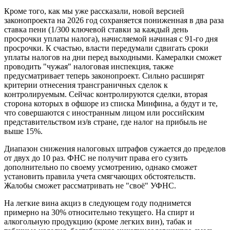
Кроме того, как мы уже рассказали, новой версией
законопроекта на 2026 год сохраняется пониженная в два раза
ставка пени (1/300 ключевой ставки за каждый день
просрочки уплаты налога), начисляемой начиная с 91-го дня
просрочки. К счастью, власти передумали сдвигать сроки
уплаты налогов на дни перед выходными. Камералки сможет
проводить "чужая" налоговая инспекция, также
предусматривает теперь законопроект. Сильно расширят
критерии отнесения трансграничных сделок к
контролируемым. Сейчас контролируются сделки, вторая
сторона которых в офшоре из списка Минфина, а будут и те,
что совершаются с иностранным лицом или российским
представительством из/в стране, где налог на прибыль не
выше 15%.
Диапазон снижения налоговых штрафов сужается до пределов
от двух до 10 раз. ФНС не получит права его сузить
дополнительно по своему усмотрению, однако сможет
установить правила учета смягчающих обстоятельств.
Жалобы сможет рассматривать не "своё" УФНС.
На легкие вина акциз в следующем году поднимется
примерно на 30% относительно текущего. На спирт и
алкогольную продукцию (кроме легких вин), табак и