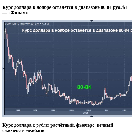
Курс доллара в ноябре останется в диапазоне 80-84 руб./$1
— «Финам»
Курс доллара
к рублю
расчётный
,
фьючерс
,
вечный
фьючерс
и
межбанк
.