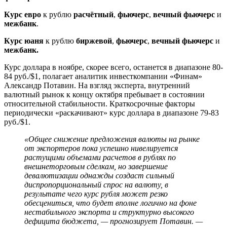
Курс евро
к рублю
расчётный
,
фьючерс
,
вечный фьючерс
и
межбанк
.
Курс юаня
к рублю
биржевой
,
фьючерс
,
вечный фьючерс
и
межбанк
.
Курс доллара в ноябре, скорее всего, останется в диапазоне 80-
84 руб./$1, полагает аналитик инвесткомпании «Финам»
Александр Потавин. На взгляд эксперта, внутренний
валютный рынок к концу октября пребывает в состоянии
относительной стабильности. Краткосрочные факторы
периодически «раскачивают» курс доллара в диапазоне 79-83
руб./$1.
«Общее снижение предложения валюты на рынке
от экспортеров пока успешно нивелируется
растущими объемами расчетов в рублях по
внешнеторговым сделкам, но завершение
девалютизации однажды создаст сильный
диспропорциональный спрос на валюту, в
результате чего курс рубля может резко
обесцениться, что будет вполне логично на фоне
нестабильного экспорта и структурно высокого
дефицита бюджета, — прогнозирует Потавин. —