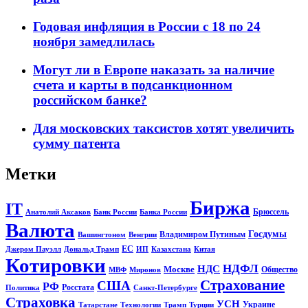
Годовая инфляция в России с 18 по 24
ноября замедлилась
Могут ли в Европе наказать за наличие
счета и карты в подсанкционном
российском банке?
Для московских таксистов хотят увеличить
сумму патента
Метки
Биржа
IT
Брюссель
Анатолий Аксаков
Банк России
Банка России
Валюта
Госдумы
Владимиром Путиным
Вашингтоном
Венгрии
ЕС
Джером Пауэлл
Дональд Трамп
ИП
Казахстана
Китая
Котировки
НДФЛ
НДС
Москве
Общество
МВФ
Миронов
Страхование
США
РФ
Росстата
Политика
Санкт-Петербурге
Страховка
УСН
Украине
Татарстане
Технологии
Трамп
Турции